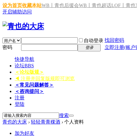
设为首页
收藏本站
WB丨青也后援会
WB丨青也超话
LOF丨青也T
开启辅助访问
找回密码
自动登录
密码
立即注册(账户
登录
快捷导航
论坛
BBS
＜论坛版规＞
◀ 注册并回复版规即可浏览
＜常见问题解答＞
＜咨询提问＞
注册
登陆
搜索
青也的大床
›
轻轻青青稞酒
›
个人资料
加为好友