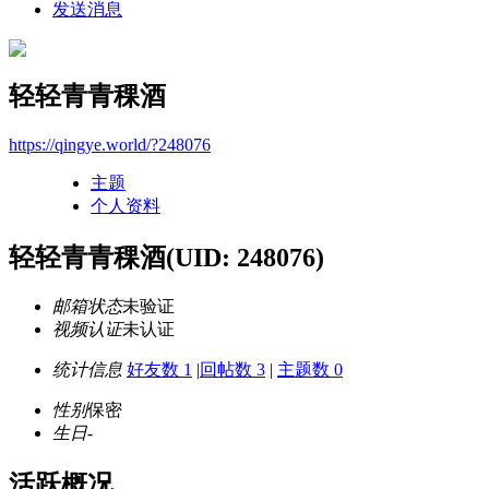
发送消息
轻轻青青稞酒
https://qingye.world/?248076
主题
个人资料
轻轻青青稞酒
(UID: 248076)
邮箱状态
未验证
视频认证
未认证
统计信息
好友数 1
|
回帖数 3
|
主题数 0
性别
保密
生日
-
活跃概况