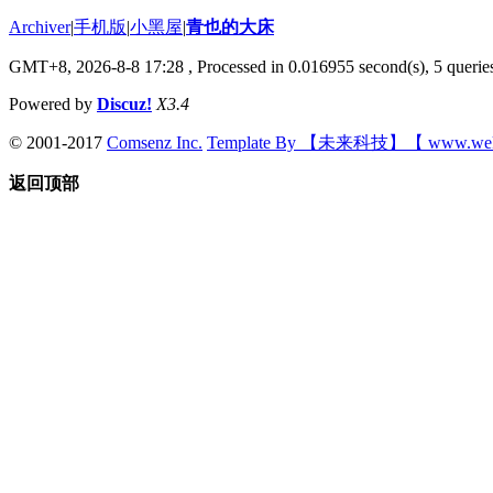
Archiver
|
手机版
|
小黑屋
|
青也的大床
GMT+8, 2026-8-8 17:28
, Processed in 0.016955 second(s), 5 queries
Powered by
Discuz!
X3.4
© 2001-2017
Comsenz Inc.
Template By 【未来科技】【 www.wek
返回顶部