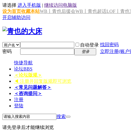
请选择
进入手机版
|
继续访问电脑版
设为首页
收藏本站
WB丨青也后援会
WB丨青也超话
LOF丨青也T
开启辅助访问
找回密码
自动登录
密码
立即注册(账户
登录
快捷导航
论坛
BBS
＜论坛版规＞
◀ 注册并回复版规即可浏览
＜常见问题解答＞
＜咨询提问＞
注册
登陆
搜索
请先登录后才能继续浏览