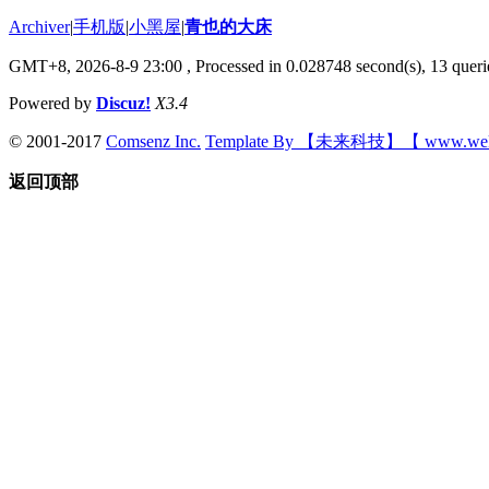
Archiver
|
手机版
|
小黑屋
|
青也的大床
GMT+8, 2026-8-9 23:00
, Processed in 0.028748 second(s), 13 querie
Powered by
Discuz!
X3.4
© 2001-2017
Comsenz Inc.
Template By 【未来科技】【 www.wek
返回顶部