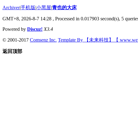
Archiver
|
手机版
|
小黑屋
|
青也的大床
GMT+8, 2026-8-7 14:28
, Processed in 0.017903 second(s), 5 queries
Powered by
Discuz!
X3.4
© 2001-2017
Comsenz Inc.
Template By 【未来科技】【 www.wek
返回顶部