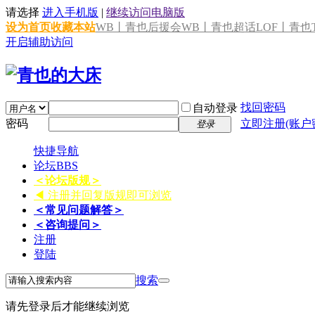
请选择
进入手机版
|
继续访问电脑版
设为首页
收藏本站
WB丨青也后援会
WB丨青也超话
LOF丨青也T
开启辅助访问
找回密码
自动登录
密码
立即注册(账户
登录
快捷导航
论坛
BBS
＜论坛版规＞
◀ 注册并回复版规即可浏览
＜常见问题解答＞
＜咨询提问＞
注册
登陆
搜索
请先登录后才能继续浏览