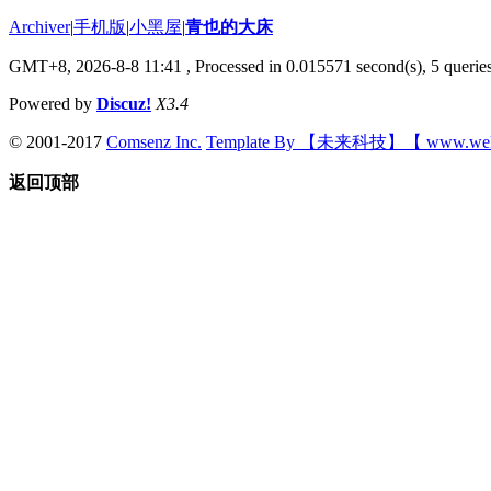
Archiver
|
手机版
|
小黑屋
|
青也的大床
GMT+8, 2026-8-8 11:41
, Processed in 0.015571 second(s), 5 queries
Powered by
Discuz!
X3.4
© 2001-2017
Comsenz Inc.
Template By 【未来科技】【 www.wek
返回顶部