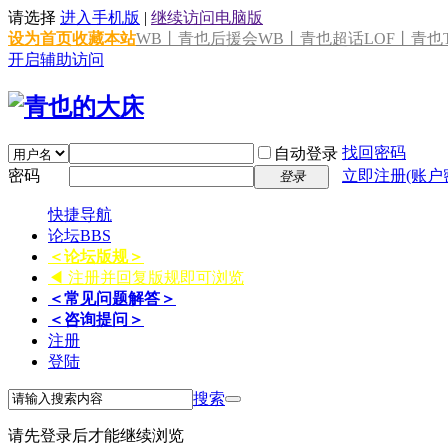
请选择
进入手机版
|
继续访问电脑版
设为首页
收藏本站
WB丨青也后援会
WB丨青也超话
LOF丨青也T
开启辅助访问
找回密码
自动登录
密码
立即注册(账户
登录
快捷导航
论坛
BBS
＜论坛版规＞
◀ 注册并回复版规即可浏览
＜常见问题解答＞
＜咨询提问＞
注册
登陆
搜索
请先登录后才能继续浏览