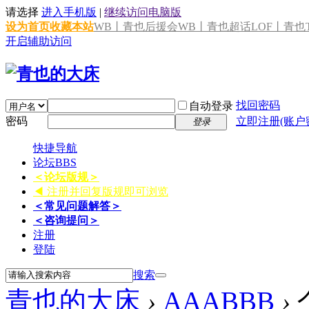
请选择
进入手机版
|
继续访问电脑版
设为首页
收藏本站
WB丨青也后援会
WB丨青也超话
LOF丨青也T
开启辅助访问
找回密码
自动登录
密码
立即注册(账户
登录
快捷导航
论坛
BBS
＜论坛版规＞
◀ 注册并回复版规即可浏览
＜常见问题解答＞
＜咨询提问＞
注册
登陆
搜索
青也的大床
›
AAABBB
›