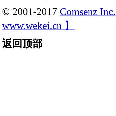
© 2001-2017
Comsenz Inc.
www.wekei.cn 】
返回顶部