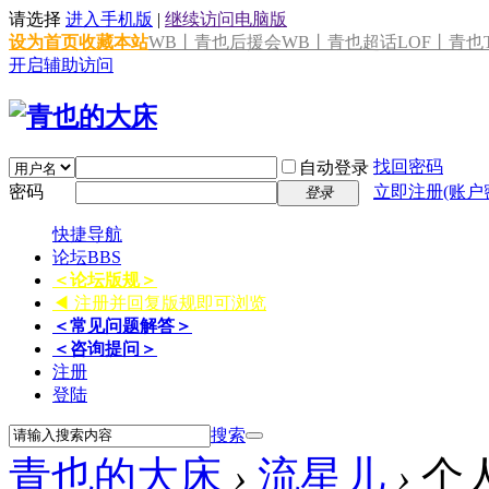
请选择
进入手机版
|
继续访问电脑版
设为首页
收藏本站
WB丨青也后援会
WB丨青也超话
LOF丨青也T
开启辅助访问
找回密码
自动登录
密码
立即注册(账户
登录
快捷导航
论坛
BBS
＜论坛版规＞
◀ 注册并回复版规即可浏览
＜常见问题解答＞
＜咨询提问＞
注册
登陆
搜索
青也的大床
›
流星儿
›
个