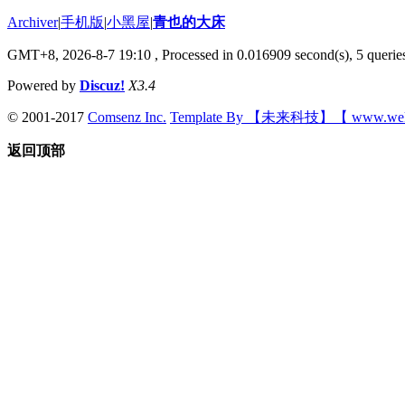
Archiver
|
手机版
|
小黑屋
|
青也的大床
GMT+8, 2026-8-7 19:10
, Processed in 0.016909 second(s), 5 queries
Powered by
Discuz!
X3.4
© 2001-2017
Comsenz Inc.
Template By 【未来科技】【 www.wek
返回顶部