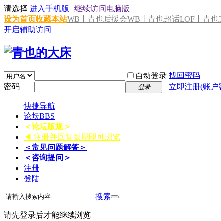
请选择
进入手机版
|
继续访问电脑版
设为首页
收藏本站
WB丨青也后援会
WB丨青也超话
LOF丨青也T
开启辅助访问
找回密码
自动登录
密码
立即注册(账户
登录
快捷导航
论坛
BBS
＜论坛版规＞
◀ 注册并回复版规即可浏览
＜常见问题解答＞
＜咨询提问＞
注册
登陆
搜索
请先登录后才能继续浏览