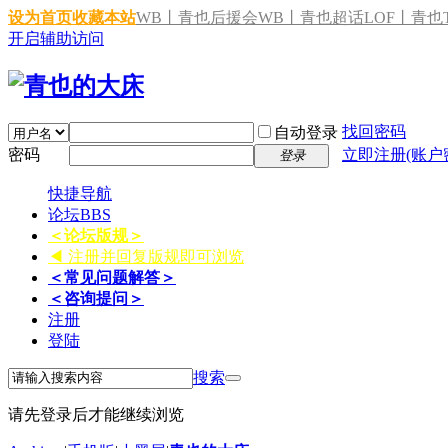
设为首页
收藏本站
WB丨青也后援会
WB丨青也超话
LOF丨青也T
开启辅助访问
找回密码
自动登录
密码
立即注册(账户
登录
快捷导航
论坛
BBS
＜论坛版规＞
◀ 注册并回复版规即可浏览
＜常见问题解答＞
＜咨询提问＞
注册
登陆
搜索
请先登录后才能继续浏览