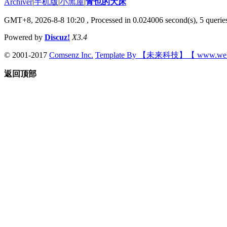
Archiver
|
手机版
|
小黑屋
|
青也的大床
GMT+8, 2026-8-8 10:20
, Processed in 0.024006 second(s), 5 queries
Powered by
Discuz!
X3.4
© 2001-2017
Comsenz Inc.
Template By 【未来科技】【 www.wek
返回顶部