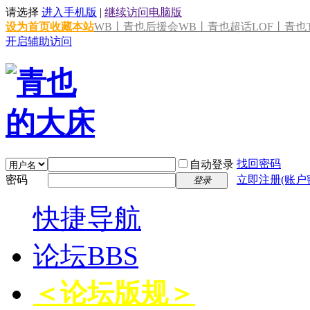
请选择
进入手机版
|
继续访问电脑版
设为首页
收藏本站
WB丨青也后援会
WB丨青也超话
LOF丨青也T
开启辅助访问
找回密码
自动登录
密码
立即注册(账户
登录
快捷导航
论坛
BBS
＜论坛版规＞