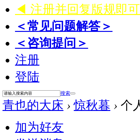
◀ 注册并回复版规即
＜常见问题解答＞
＜咨询提问＞
注册
登陆
搜索
青也的大床
›
惊秋暮
›
个
加为好友