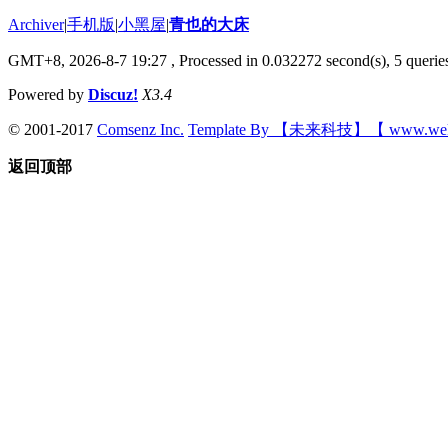
Archiver
|
手机版
|
小黑屋
|
青也的大床
GMT+8, 2026-8-7 19:27
, Processed in 0.032272 second(s), 5 queries
Powered by
Discuz!
X3.4
© 2001-2017
Comsenz Inc.
Template By 【未来科技】【 www.wek
返回顶部