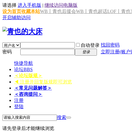
请选择
进入手机版
|
继续访问电脑版
设为首页
收藏本站
WB丨青也后援会
WB丨青也超话
LOF丨青也T
开启辅助访问
找回密码
自动登录
密码
立即注册(账户
登录
快捷导航
论坛
BBS
＜论坛版规＞
◀ 注册并回复版规即可浏览
＜常见问题解答＞
＜咨询提问＞
注册
登陆
搜索
请先登录后才能继续浏览