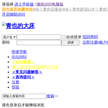
请选择
进入手机版
|
继续访问电脑版
设为首页
收藏本站
WB丨青也后援会
WB丨青也超话
LOF丨青也T
开启辅助访问
找回密码
自动登录
密码
立即注册(账户
登录
快捷导航
论坛
BBS
＜论坛版规＞
◀ 注册并回复版规即可浏览
＜常见问题解答＞
＜咨询提问＞
注册
登陆
搜索
请先登录后才能继续浏览