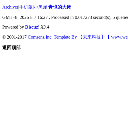
Archiver
|
手机版
|
小黑屋
|
青也的大床
GMT+8, 2026-8-7 16:27
, Processed in 0.017273 second(s), 5 queries
Powered by
Discuz!
X3.4
© 2001-2017
Comsenz Inc.
Template By 【未来科技】【 www.wek
返回顶部