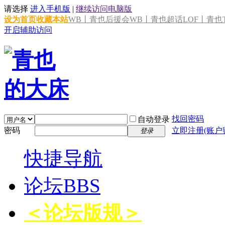
请选择
进入手机版
|
继续访问电脑版
设为首页
收藏本站
WB丨青也后援会
WB丨青也超话
LOF丨青也T
开启辅助访问
找回密码
自动登录
密码
立即注册(账户
登录
快捷导航
论坛
BBS
＜论坛版规＞