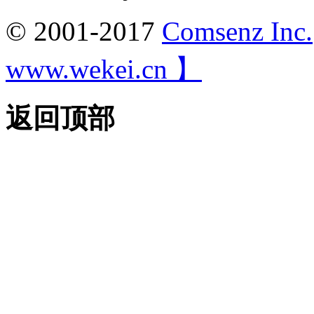
© 2001-2017
Comsenz Inc.
www.wekei.cn 】
返回顶部