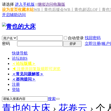
请选择
进入手机版
|
继续访问电脑版
设为首页
收藏本站
WB丨青也后援会
WB丨青也超话
LOF丨青也T
开启辅助访问
找回密码
自动登录
密码
立即注册(账户
登录
快捷导航
论坛
BBS
＜论坛版规＞
◀ 注册并回复版规即可浏览
＜常见问题解答＞
＜咨询提问＞
注册
登陆
搜索
青也的大床
›
花卷云
›
个