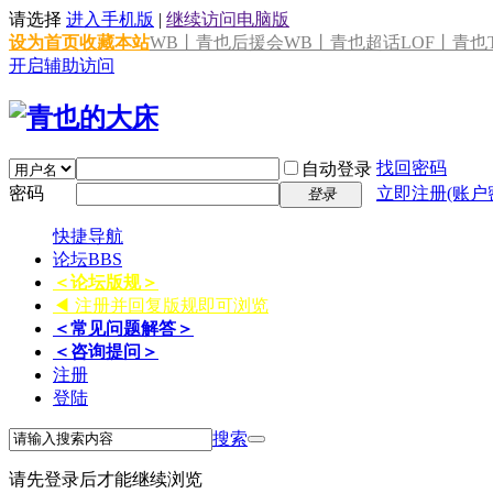
请选择
进入手机版
|
继续访问电脑版
设为首页
收藏本站
WB丨青也后援会
WB丨青也超话
LOF丨青也T
开启辅助访问
找回密码
自动登录
密码
立即注册(账户
登录
快捷导航
论坛
BBS
＜论坛版规＞
◀ 注册并回复版规即可浏览
＜常见问题解答＞
＜咨询提问＞
注册
登陆
搜索
请先登录后才能继续浏览