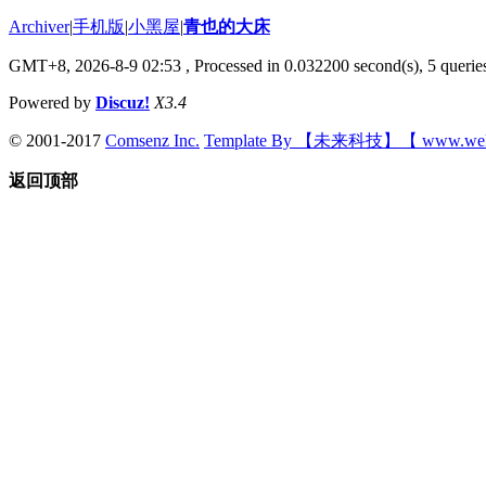
Archiver
|
手机版
|
小黑屋
|
青也的大床
GMT+8, 2026-8-9 02:53
, Processed in 0.032200 second(s), 5 queries
Powered by
Discuz!
X3.4
© 2001-2017
Comsenz Inc.
Template By 【未来科技】【 www.wek
返回顶部