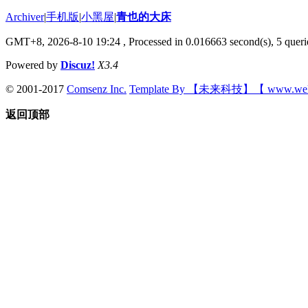
Archiver
|
手机版
|
小黑屋
|
青也的大床
GMT+8, 2026-8-10 19:24
, Processed in 0.016663 second(s), 5 querie
Powered by
Discuz!
X3.4
© 2001-2017
Comsenz Inc.
Template By 【未来科技】【 www.wek
返回顶部