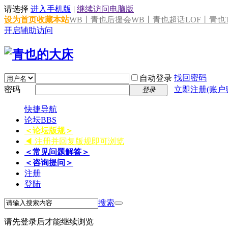
请选择
进入手机版
|
继续访问电脑版
设为首页
收藏本站
WB丨青也后援会
WB丨青也超话
LOF丨青也T
开启辅助访问
找回密码
自动登录
密码
立即注册(账户
登录
快捷导航
论坛
BBS
＜论坛版规＞
◀ 注册并回复版规即可浏览
＜常见问题解答＞
＜咨询提问＞
注册
登陆
搜索
请先登录后才能继续浏览