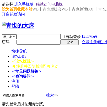
请选择
进入手机版
|
继续访问电脑版
设为首页
收藏本站
WB丨青也后援会
WB丨青也超话
LOF丨青也T
开启辅助访问
找回密码
自动登录
密码
立即注册(账户
登录
快捷导航
论坛
BBS
＜论坛版规＞
◀ 注册并回复版规即可浏览
＜常见问题解答＞
＜咨询提问＞
注册
登陆
搜索
请先登录后才能继续浏览