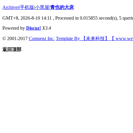
Archiver
|
手机版
|
小黑屋
|
青也的大床
GMT+8, 2026-8-10 14:11
, Processed in 0.015855 second(s), 5 querie
Powered by
Discuz!
X3.4
© 2001-2017
Comsenz Inc.
Template By 【未来科技】【 www.wek
返回顶部