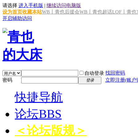
请选择
进入手机版
|
继续访问电脑版
设为首页
收藏本站
WB丨青也后援会
WB丨青也超话
LOF丨青也T
开启辅助访问
找回密码
自动登录
密码
立即注册(账户
登录
快捷导航
论坛
BBS
＜论坛版规＞