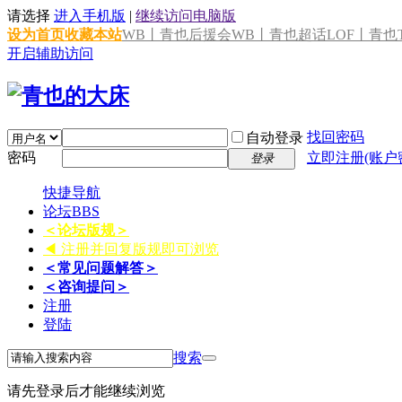
请选择
进入手机版
|
继续访问电脑版
设为首页
收藏本站
WB丨青也后援会
WB丨青也超话
LOF丨青也T
开启辅助访问
找回密码
自动登录
密码
立即注册(账户
登录
快捷导航
论坛
BBS
＜论坛版规＞
◀ 注册并回复版规即可浏览
＜常见问题解答＞
＜咨询提问＞
注册
登陆
搜索
请先登录后才能继续浏览