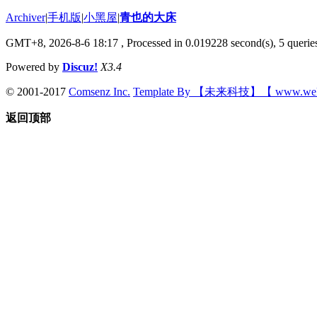
Archiver
|
手机版
|
小黑屋
|
青也的大床
GMT+8, 2026-8-6 18:17
, Processed in 0.019228 second(s), 5 queries
Powered by
Discuz!
X3.4
© 2001-2017
Comsenz Inc.
Template By 【未来科技】【 www.wek
返回顶部