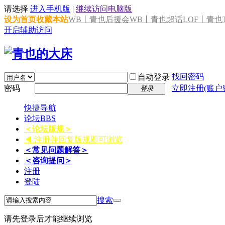
请选择
进入手机版
|
继续访问电脑版
设为首页
收藏本站
WB丨青也后援会
WB丨青也超话
LOF丨青也T
开启辅助访问
找回密码
自动登录
密码
立即注册(账户
登录
快捷导航
论坛
BBS
＜论坛版规＞
◀ 注册并回复版规即可浏览
＜常见问题解答＞
＜咨询提问＞
注册
登陆
搜索
请先登录后才能继续浏览