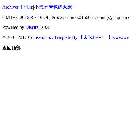
Archiver
|
手机版
|
小黑屋
|
青也的大床
GMT+8, 2026-8-8 16:24
, Processed in 0.016666 second(s), 5 queries
Powered by
Discuz!
X3.4
© 2001-2017
Comsenz Inc.
Template By 【未来科技】【 www.wek
返回顶部