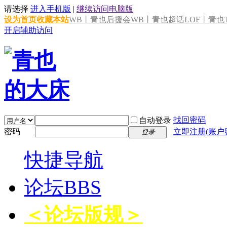
请选择
进入手机版
|
继续访问电脑版
设为首页
收藏本站
WB丨青也后援会
WB丨青也超话
LOF丨青也T
开启辅助访问
找回密码
自动登录
密码
立即注册(账户
登录
快捷导航
论坛
BBS
＜论坛版规＞