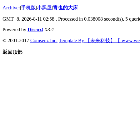
Archiver
|
手机版
|
小黑屋
|
青也的大床
GMT+8, 2026-8-11 02:58
, Processed in 0.038008 second(s), 5 querie
Powered by
Discuz!
X3.4
© 2001-2017
Comsenz Inc.
Template By 【未来科技】【 www.wek
返回顶部