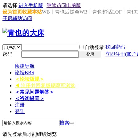
请选择
进入手机版
|
继续访问电脑版
设为首页
收藏本站
WB丨青也后援会
WB丨青也超话
LOF丨青也T
开启辅助访问
找回密码
自动登录
密码
立即注册(账户
登录
快捷导航
论坛
BBS
＜论坛版规＞
◀ 注册并回复版规即可浏览
＜常见问题解答＞
＜咨询提问＞
注册
登陆
搜索
请先登录后才能继续浏览