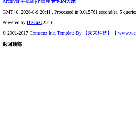
Archiver
|
手机版
|
小黑屋
|
青也的大床
GMT+8, 2026-8-9 20:41
, Processed in 0.015761 second(s), 5 queries
Powered by
Discuz!
X3.4
© 2001-2017
Comsenz Inc.
Template By 【未来科技】【 www.wek
返回顶部