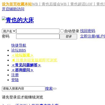
设为首页
收藏本站
WB丨青也后援会
WB丨青也超话
LOF丨青也T
开启辅助访问
找回密码
自动登录
密码
立即注册(账户
登录
快捷导航
论坛
BBS
＜论坛版规＞
◀ 注册并回复版规即可浏览
＜常见问题解答＞
＜咨询提问＞
注册
登陆
搜索
请先登录后才能继续浏览