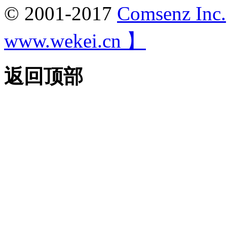
© 2001-2017
Comsenz Inc.
www.wekei.cn 】
返回顶部