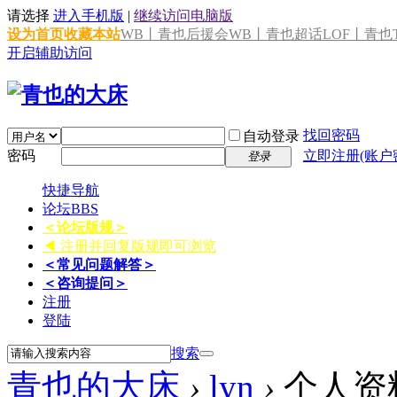
请选择
进入手机版
|
继续访问电脑版
设为首页
收藏本站
WB丨青也后援会
WB丨青也超话
LOF丨青也T
开启辅助访问
找回密码
自动登录
密码
立即注册(账户
登录
快捷导航
论坛
BBS
＜论坛版规＞
◀ 注册并回复版规即可浏览
＜常见问题解答＞
＜咨询提问＞
注册
登陆
搜索
青也的大床
›
lyn
›
个人资