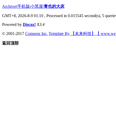
Archiver
|
手机版
|
小黑屋
|
青也的大床
GMT+8, 2026-8-9 01:10
, Processed in 0.015545 second(s), 5 queries
Powered by
Discuz!
X3.4
© 2001-2017
Comsenz Inc.
Template By 【未来科技】【 www.wek
返回顶部