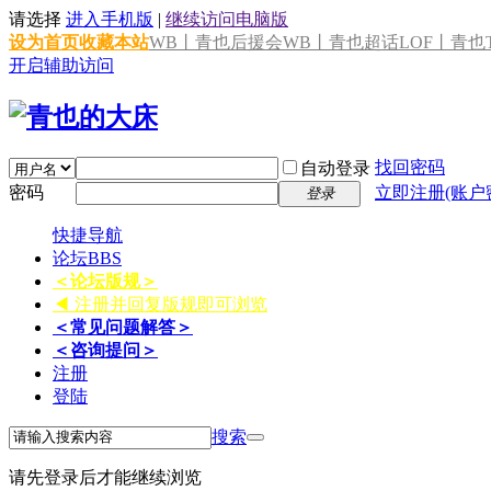
请选择
进入手机版
|
继续访问电脑版
设为首页
收藏本站
WB丨青也后援会
WB丨青也超话
LOF丨青也T
开启辅助访问
找回密码
自动登录
密码
立即注册(账户
登录
快捷导航
论坛
BBS
＜论坛版规＞
◀ 注册并回复版规即可浏览
＜常见问题解答＞
＜咨询提问＞
注册
登陆
搜索
请先登录后才能继续浏览