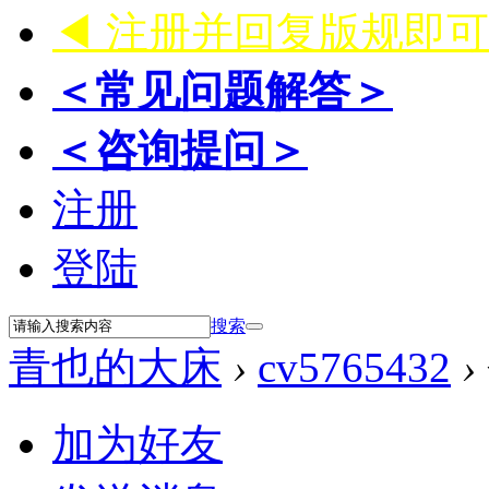
◀ 注册并回复版规即
＜常见问题解答＞
＜咨询提问＞
注册
登陆
搜索
青也的大床
›
cv5765432
›
加为好友