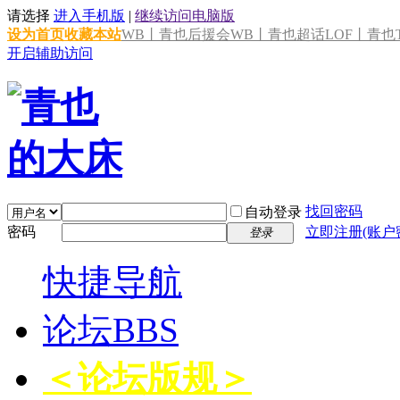
请选择
进入手机版
|
继续访问电脑版
设为首页
收藏本站
WB丨青也后援会
WB丨青也超话
LOF丨青也T
开启辅助访问
找回密码
自动登录
密码
立即注册(账户
登录
快捷导航
论坛
BBS
＜论坛版规＞