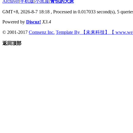
Archiver
|
手机版
|
小黑屋
|
青也的大床
GMT+8, 2026-8-7 18:18
, Processed in 0.017033 second(s), 5 queries
Powered by
Discuz!
X3.4
© 2001-2017
Comsenz Inc.
Template By 【未来科技】【 www.wek
返回顶部