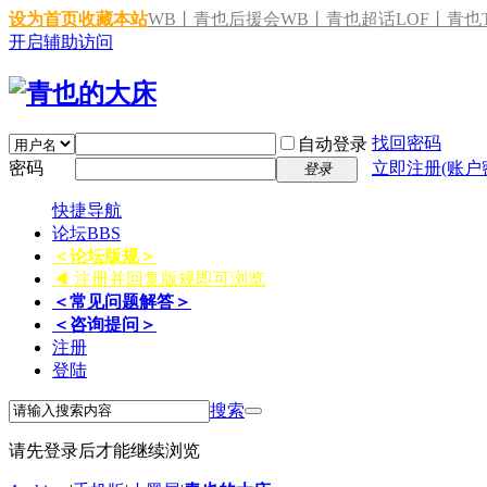
设为首页
收藏本站
WB丨青也后援会
WB丨青也超话
LOF丨青也T
开启辅助访问
找回密码
自动登录
密码
立即注册(账户
登录
快捷导航
论坛
BBS
＜论坛版规＞
◀ 注册并回复版规即可浏览
＜常见问题解答＞
＜咨询提问＞
注册
登陆
搜索
请先登录后才能继续浏览