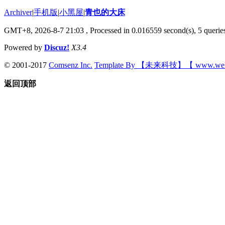
Archiver
|
手机版
|
小黑屋
|
青也的大床
GMT+8, 2026-8-7 21:03
, Processed in 0.016559 second(s), 5 queries
Powered by
Discuz!
X3.4
© 2001-2017
Comsenz Inc.
Template By 【未来科技】【 www.wek
返回顶部