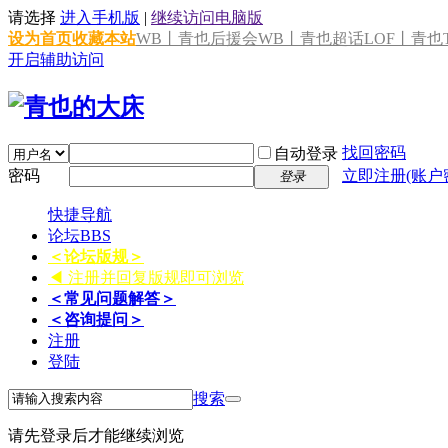
请选择
进入手机版
|
继续访问电脑版
设为首页
收藏本站
WB丨青也后援会
WB丨青也超话
LOF丨青也T
开启辅助访问
找回密码
自动登录
密码
立即注册(账户
登录
快捷导航
论坛
BBS
＜论坛版规＞
◀ 注册并回复版规即可浏览
＜常见问题解答＞
＜咨询提问＞
注册
登陆
搜索
请先登录后才能继续浏览