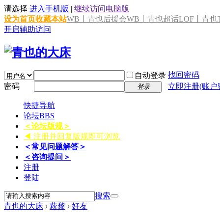
请选择
进入手机版
|
继续访问电脑版
设为首页
收藏本站
WB丨青也后援会
WB丨青也超话
LOF丨青也T
开启辅助访问
找回密码
自动登录
密码
立即注册(账户
登录
快捷导航
论坛
BBS
＜论坛版规＞
◀ 注册并回复版规即可浏览
＜常见问题解答＞
＜咨询提问＞
注册
登陆
搜索
青也的大床
›
萩黎
›
好友