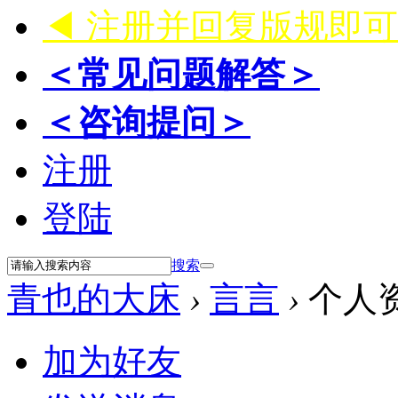
◀ 注册并回复版规即
＜常见问题解答＞
＜咨询提问＞
注册
登陆
搜索
青也的大床
›
言言
›
个人
加为好友