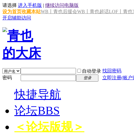
请选择
进入手机版
|
继续访问电脑版
设为首页
收藏本站
WB丨青也后援会
WB丨青也超话
LOF丨青也T
开启辅助访问
找回密码
自动登录
密码
立即注册(账户
登录
快捷导航
论坛
BBS
＜论坛版规＞