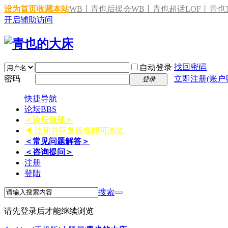
设为首页
收藏本站
WB丨青也后援会
WB丨青也超话
LOF丨青也T
开启辅助访问
找回密码
自动登录
密码
立即注册(账户
登录
快捷导航
论坛
BBS
＜论坛版规＞
◀ 注册并回复版规即可浏览
＜常见问题解答＞
＜咨询提问＞
注册
登陆
搜索
请先登录后才能继续浏览