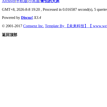
Archiver
|
手机版
|
小黑屋
|
青也的大床
GMT+8, 2026-8-8 19:20
, Processed in 0.016587 second(s), 5 queries
Powered by
Discuz!
X3.4
© 2001-2017
Comsenz Inc.
Template By 【未来科技】【 www.wek
返回顶部