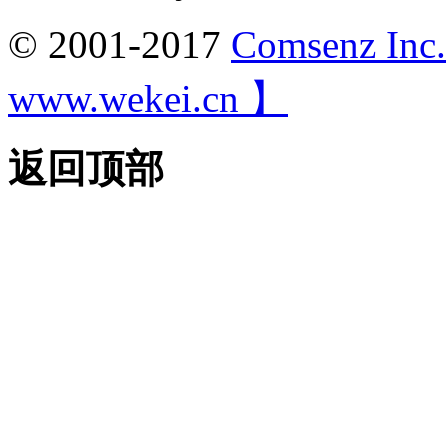
© 2001-2017
Comsenz Inc.
www.wekei.cn 】
返回顶部