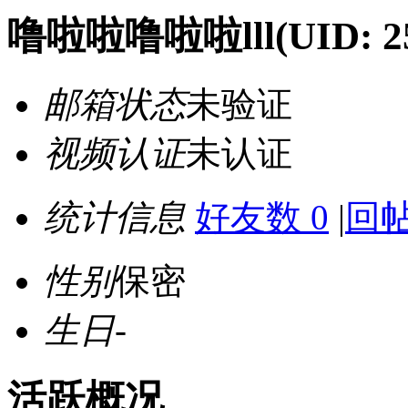
噜啦啦噜啦啦lll
(UID: 2
邮箱状态
未验证
视频认证
未认证
统计信息
好友数 0
|
回帖
性别
保密
生日
-
活跃概况