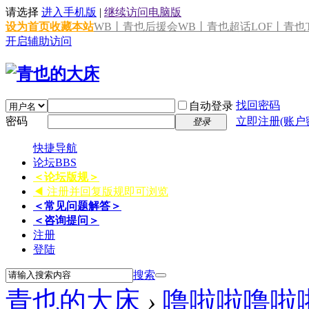
请选择
进入手机版
|
继续访问电脑版
设为首页
收藏本站
WB丨青也后援会
WB丨青也超话
LOF丨青也T
开启辅助访问
找回密码
自动登录
密码
立即注册(账户
登录
快捷导航
论坛
BBS
＜论坛版规＞
◀ 注册并回复版规即可浏览
＜常见问题解答＞
＜咨询提问＞
注册
登陆
搜索
青也的大床
›
噜啦啦噜啦啦l