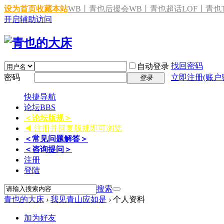
设为首页
收藏本站
WB丨青也后援会
WB丨青也超话
LOF丨青也T
开启辅助访问
找回密码
自动登录
密码
立即注册(账户
登录
快捷导航
论坛
BBS
＜论坛版规＞
◀ 注册并回复版规即可浏览
＜常见问题解答＞
＜咨询提问＞
注册
登陆
搜索
青也的大床
›
我见青山应如是
›
个人资料
加为好友