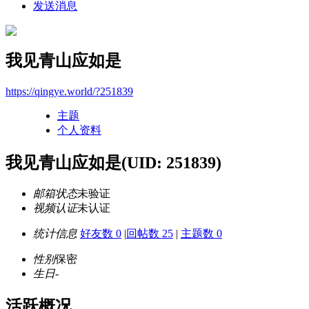
发送消息
我见青山应如是
https://qingye.world/?251839
主题
个人资料
我见青山应如是
(UID: 251839)
邮箱状态
未验证
视频认证
未认证
统计信息
好友数 0
|
回帖数 25
|
主题数 0
性别
保密
生日
-
活跃概况