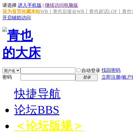
请选择
进入手机版
|
继续访问电脑版
设为首页
收藏本站
WB丨青也后援会
WB丨青也超话
LOF丨青也T
开启辅助访问
找回密码
自动登录
密码
立即注册(账户
登录
快捷导航
论坛
BBS
＜论坛版规＞