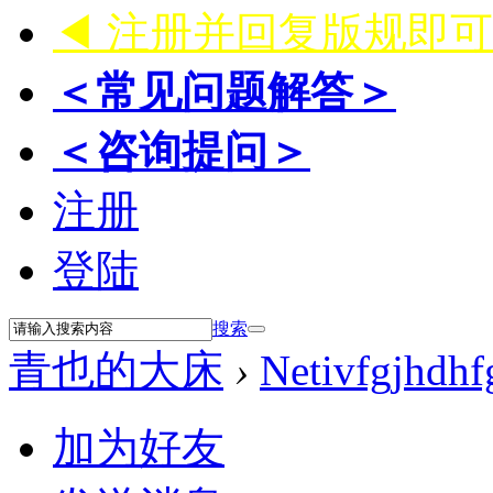
◀ 注册并回复版规即
＜常见问题解答＞
＜咨询提问＞
注册
登陆
搜索
青也的大床
›
Netivfgjhdhf
加为好友