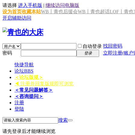
请选择
进入手机版
|
继续访问电脑版
设为首页
收藏本站
WB丨青也后援会
WB丨青也超话
LOF丨青也T
开启辅助访问
找回密码
自动登录
密码
立即注册(账户
登录
快捷导航
论坛
BBS
＜论坛版规＞
◀ 注册并回复版规即可浏览
＜常见问题解答＞
＜咨询提问＞
注册
登陆
搜索
请先登录后才能继续浏览