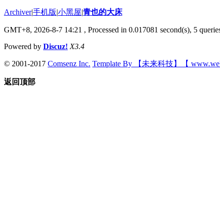
Archiver
|
手机版
|
小黑屋
|
青也的大床
GMT+8, 2026-8-7 14:21
, Processed in 0.017081 second(s), 5 queries
Powered by
Discuz!
X3.4
© 2001-2017
Comsenz Inc.
Template By 【未来科技】【 www.wek
返回顶部