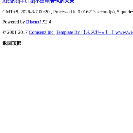
Archiver
|
手机版
|
小黑屋
|
青也的大床
GMT+8, 2026-8-7 00:20
, Processed in 0.016213 second(s), 5 queries
Powered by
Discuz!
X3.4
© 2001-2017
Comsenz Inc.
Template By 【未来科技】【 www.wek
返回顶部