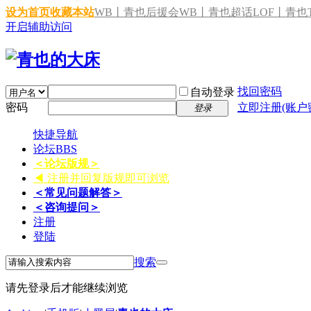
设为首页
收藏本站
WB丨青也后援会
WB丨青也超话
LOF丨青也T
开启辅助访问
找回密码
自动登录
密码
立即注册(账户
登录
快捷导航
论坛
BBS
＜论坛版规＞
◀ 注册并回复版规即可浏览
＜常见问题解答＞
＜咨询提问＞
注册
登陆
搜索
请先登录后才能继续浏览