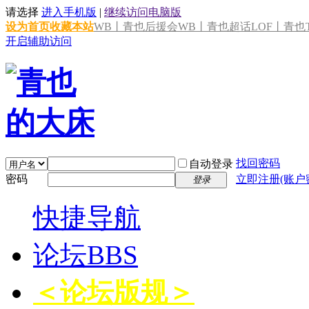
请选择
进入手机版
|
继续访问电脑版
设为首页
收藏本站
WB丨青也后援会
WB丨青也超话
LOF丨青也T
开启辅助访问
找回密码
自动登录
密码
立即注册(账户
登录
快捷导航
论坛
BBS
＜论坛版规＞