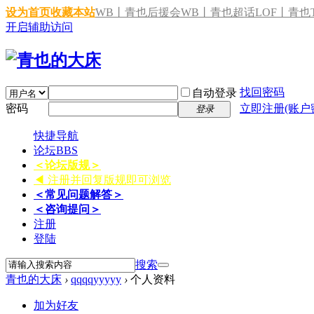
设为首页
收藏本站
WB丨青也后援会
WB丨青也超话
LOF丨青也T
开启辅助访问
找回密码
自动登录
密码
立即注册(账户
登录
快捷导航
论坛
BBS
＜论坛版规＞
◀ 注册并回复版规即可浏览
＜常见问题解答＞
＜咨询提问＞
注册
登陆
搜索
青也的大床
›
qqqqyyyyy
›
个人资料
加为好友