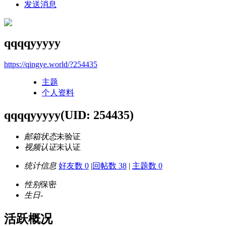
发送消息
qqqqyyyyy
https://qingye.world/?254435
主题
个人资料
qqqqyyyyy
(UID: 254435)
邮箱状态
未验证
视频认证
未认证
统计信息
好友数 0
|
回帖数 38
|
主题数 0
性别
保密
生日
-
活跃概况