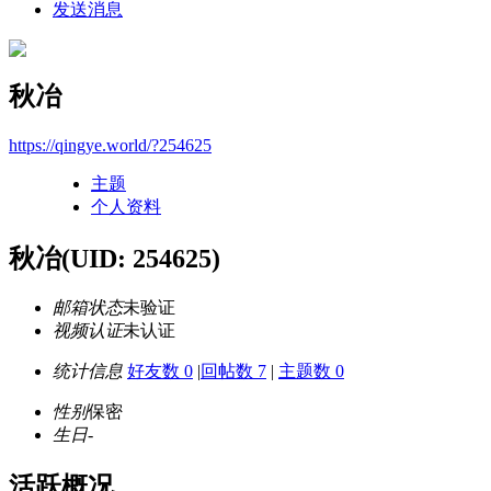
发送消息
秋冶
https://qingye.world/?254625
主题
个人资料
秋冶
(UID: 254625)
邮箱状态
未验证
视频认证
未认证
统计信息
好友数 0
|
回帖数 7
|
主题数 0
性别
保密
生日
-
活跃概况