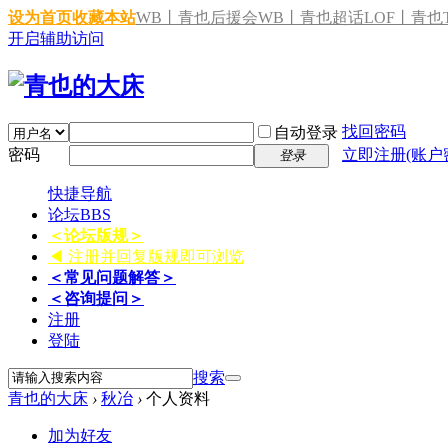
设为首页
收藏本站
WB丨青也后援会
WB丨青也超话
LOF丨青也T
开启辅助访问
找回密码
自动登录
密码
立即注册(账户
登录
快捷导航
论坛
BBS
＜论坛版规＞
◀ 注册并回复版规即可浏览
＜常见问题解答＞
＜咨询提问＞
注册
登陆
搜索
青也的大床
›
秋冶
›
个人资料
加为好友