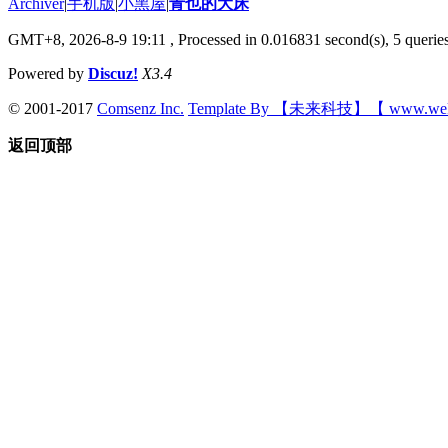
Archiver
|
手机版
|
小黑屋
|
青也的大床
GMT+8, 2026-8-9 19:11
, Processed in 0.016831 second(s), 5 queries
Powered by
Discuz!
X3.4
© 2001-2017
Comsenz Inc.
Template By 【未来科技】【 www.wek
返回顶部