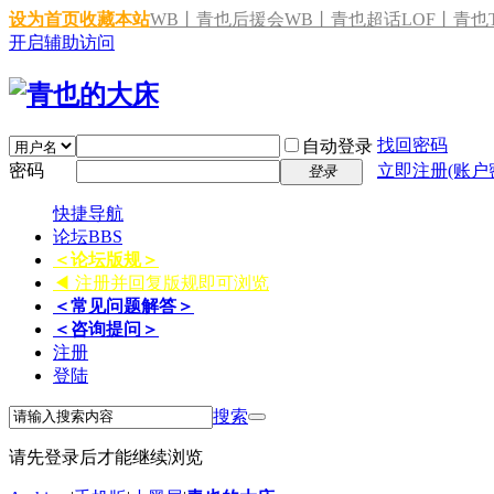
设为首页
收藏本站
WB丨青也后援会
WB丨青也超话
LOF丨青也T
开启辅助访问
找回密码
自动登录
密码
立即注册(账户
登录
快捷导航
论坛
BBS
＜论坛版规＞
◀ 注册并回复版规即可浏览
＜常见问题解答＞
＜咨询提问＞
注册
登陆
搜索
请先登录后才能继续浏览