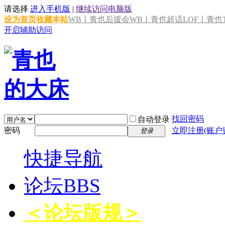
请选择
进入手机版
|
继续访问电脑版
设为首页
收藏本站
WB丨青也后援会
WB丨青也超话
LOF丨青也T
开启辅助访问
找回密码
自动登录
密码
立即注册(账户
登录
快捷导航
论坛
BBS
＜论坛版规＞