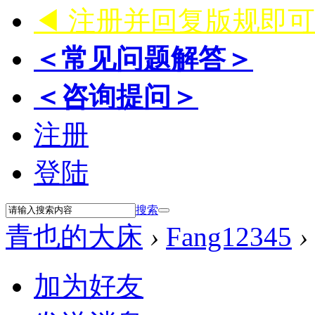
◀ 注册并回复版规即
＜常见问题解答＞
＜咨询提问＞
注册
登陆
搜索
青也的大床
›
Fang12345
›
加为好友