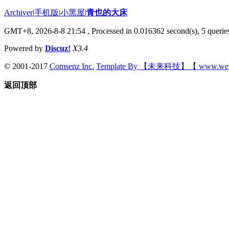
Archiver
|
手机版
|
小黑屋
|
青也的大床
GMT+8, 2026-8-8 21:54
, Processed in 0.016362 second(s), 5 queries
Powered by
Discuz!
X3.4
© 2001-2017
Comsenz Inc.
Template By 【未来科技】【 www.wek
返回顶部