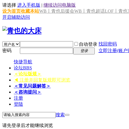
请选择
进入手机版
|
继续访问电脑版
设为首页
收藏本站
WB丨青也后援会
WB丨青也超话
LOF丨青也T
开启辅助访问
找回密码
自动登录
密码
立即注册(账户
登录
快捷导航
论坛
BBS
＜论坛版规＞
◀ 注册并回复版规即可浏览
＜常见问题解答＞
＜咨询提问＞
注册
登陆
搜索
请先登录后才能继续浏览