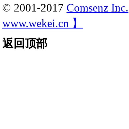
© 2001-2017
Comsenz Inc.
www.wekei.cn 】
返回顶部