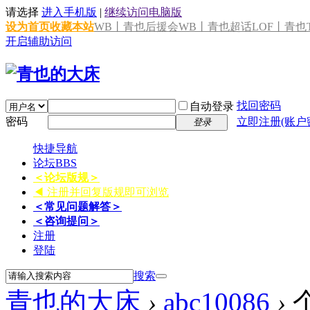
请选择
进入手机版
|
继续访问电脑版
设为首页
收藏本站
WB丨青也后援会
WB丨青也超话
LOF丨青也T
开启辅助访问
找回密码
自动登录
密码
立即注册(账户
登录
快捷导航
论坛
BBS
＜论坛版规＞
◀ 注册并回复版规即可浏览
＜常见问题解答＞
＜咨询提问＞
注册
登陆
搜索
青也的大床
›
abc10086
›