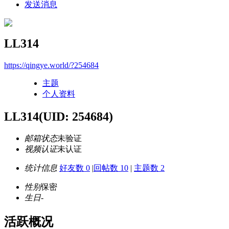
发送消息
LL314
https://qingye.world/?254684
主题
个人资料
LL314
(UID: 254684)
邮箱状态
未验证
视频认证
未认证
统计信息
好友数 0
|
回帖数 10
|
主题数 2
性别
保密
生日
-
活跃概况