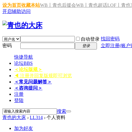
设为首页
收藏本站
WB丨青也后援会
WB丨青也超话
LOF丨青也T
开启辅助访问
找回密码
自动登录
密码
立即注册(账户
登录
快捷导航
论坛
BBS
＜论坛版规＞
◀ 注册并回复版规即可浏览
＜常见问题解答＞
＜咨询提问＞
注册
登陆
搜索
青也的大床
›
LL314
›
个人资料
加为好友