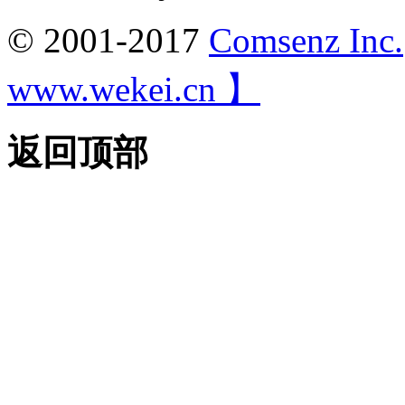
© 2001-2017
Comsenz Inc.
www.wekei.cn 】
返回顶部