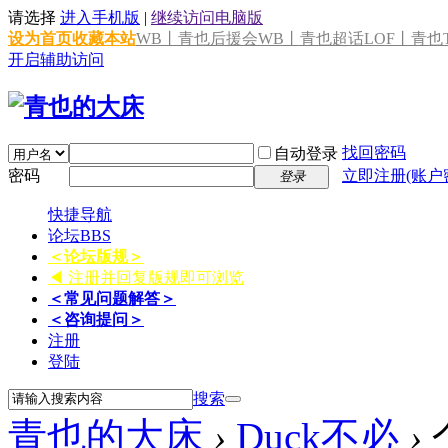
请选择
进入手机版
|
继续访问电脑版
设为首页
收藏本站
WB丨青也后援会
WB丨青也超话
LOF丨青也T
开启辅助访问
找回密码
自动登录
密码
立即注册(账户
登录
快捷导航
论坛
BBS
＜论坛版规＞
◀ 注册并回复版规即可浏览
＜常见问题解答＞
＜咨询提问＞
注册
登陆
搜索
青也的大床
›
Duck不必
›