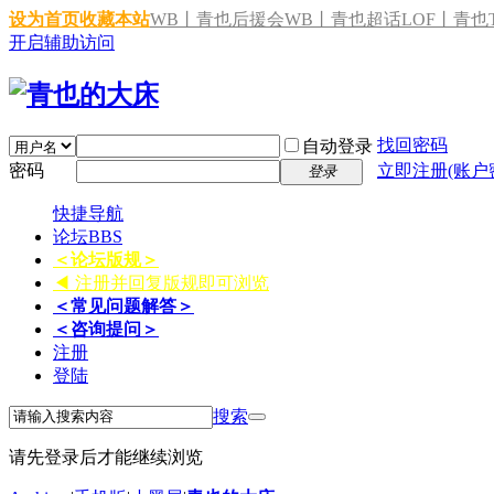
设为首页
收藏本站
WB丨青也后援会
WB丨青也超话
LOF丨青也T
开启辅助访问
找回密码
自动登录
密码
立即注册(账户
登录
快捷导航
论坛
BBS
＜论坛版规＞
◀ 注册并回复版规即可浏览
＜常见问题解答＞
＜咨询提问＞
注册
登陆
搜索
请先登录后才能继续浏览