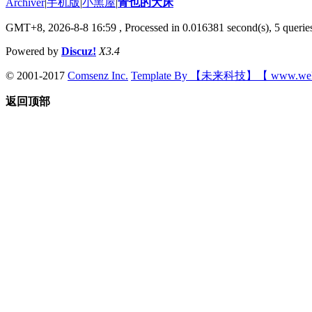
Archiver
|
手机版
|
小黑屋
|
青也的大床
GMT+8, 2026-8-8 16:59
, Processed in 0.016381 second(s), 5 queries
Powered by
Discuz!
X3.4
© 2001-2017
Comsenz Inc.
Template By 【未来科技】【 www.wek
返回顶部