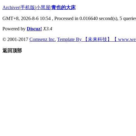
Archiver
|
手机版
|
小黑屋
|
青也的大床
GMT+8, 2026-8-6 10:54
, Processed in 0.016640 second(s), 5 queries
Powered by
Discuz!
X3.4
© 2001-2017
Comsenz Inc.
Template By 【未来科技】【 www.wek
返回顶部