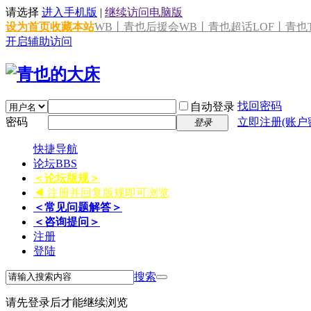
请选择
进入手机版
|
继续访问电脑版
设为首页
收藏本站
WB丨青也后援会
WB丨青也超话
LOF丨青也T
开启辅助访问
找回密码
自动登录
密码
立即注册(账户
登录
快捷导航
论坛
BBS
＜论坛版规＞
◀ 注册并回复版规即可浏览
＜常见问题解答＞
＜咨询提问＞
注册
登陆
搜索
请先登录后才能继续浏览