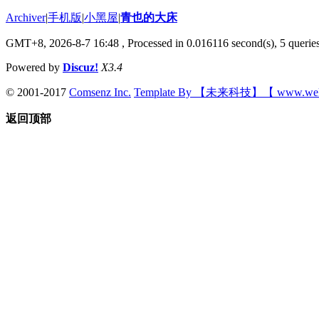
Archiver
|
手机版
|
小黑屋
|
青也的大床
GMT+8, 2026-8-7 16:48
, Processed in 0.016116 second(s), 5 queries
Powered by
Discuz!
X3.4
© 2001-2017
Comsenz Inc.
Template By 【未来科技】【 www.wek
返回顶部