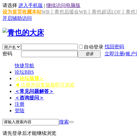
请选择
进入手机版
|
继续访问电脑版
设为首页
收藏本站
WB丨青也后援会
WB丨青也超话
LOF丨青也T
开启辅助访问
找回密码
自动登录
密码
立即注册(账户
登录
快捷导航
论坛
BBS
＜论坛版规＞
◀ 注册并回复版规即可浏览
＜常见问题解答＞
＜咨询提问＞
注册
登陆
搜索
请先登录后才能继续浏览