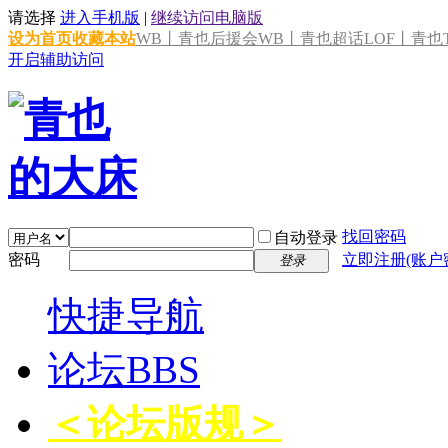
请选择
进入手机版
|
继续访问电脑版
设为首页
收藏本站
WB丨青也后援会
WB丨青也超话
LOF丨青也T
开启辅助访问
找回密码
自动登录
密码
立即注册(账户
登录
快捷导航
论坛
BBS
＜论坛版规＞