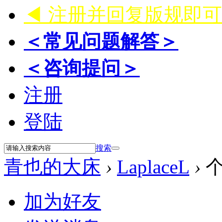
◀ 注册并回复版规即
＜常见问题解答＞
＜咨询提问＞
注册
登陆
搜索
青也的大床
›
LaplaceL
›
个
加为好友