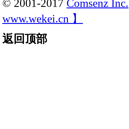
© 2001-2017
Comsenz Inc.
www.wekei.cn 】
返回顶部