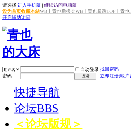
请选择
进入手机版
|
继续访问电脑版
设为首页
收藏本站
WB丨青也后援会
WB丨青也超话
LOF丨青也T
开启辅助访问
找回密码
自动登录
密码
立即注册(账户
登录
快捷导航
论坛
BBS
＜论坛版规＞